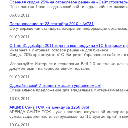
Осенняя скидка 25% на отраслевое решение «Сайт строител
Позволяет за 1 час создать свой сайт и в дальнейшем развив
06.09.2011
Постановление от 23 сентября 2010 г. №731
Об утверждении стандарта раскрытия информации организа
01.09.2011
С 1 по 31 декабря 2011 года на все продукты «1С-Битрикс» п
Интернет + Интранет: готовое решение для бизнеса
Скидка 20% при покупке «1С–Битрикс: Управление сайтом» в 
Используйте Интернет и технологии Веб 2.0 не только для 
документами - на корпоративном портале.
01.09.2011
Сделайте свой Интернет-магазин управляемым!
Специальное предложение для владельцев Интернет-магазин
13.05.2011
АКЦИЯ: Сайт ТСЖ - в аренду за 1250 руб!
АРЕНДА САЙТА ТСЖ - уже наполнен актуальной информацией
сумма задолженности, выгружаемая из “1С:Бухгалтерии” и мно
19.04.2011