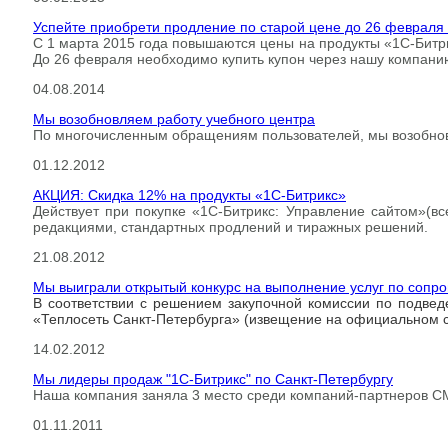
Успейте приобрети продление по старой цене до 26 февраля 
С 1 марта 2015 года повышаются цены на продукты «1С-Битри
До 26 февраля необходимо купить купон через нашу компанию
04.08.2014
Мы возобновляем работу учебного центра
По многочисленным обращениям пользователей, мы возобнов
01.12.2012
АКЦИЯ: Скидка 12% на продукты «1С-Битрикс»
Действует при покупке «1С-Битрикс: Управление сайтом»(вс
редакциями, стандартных продлений и тиражных решений.
21.08.2012
Мы выиграли открытый конкурс на выполнение услуг по сопр
В соответствии с решением закупочной комиссии по подве
«Теплосеть Санкт-Петербурга» (извещение на официальном са
14.02.2012
Мы лидеры продаж "1С-Битрикс" по Санкт-Петербургу
Наша компания заняла 3 место среди компаний-партнеров CM
01.11.2011