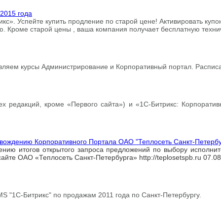
2015 года
кс». Успейте купить продление по старой цене! Активировать куп
. Кроме старой цены , ваша компания получает бесплатную техни
ляем курсы Администрирование и Корпоративный портал. Расписа
ех редакций, кроме «Первого сайта») и «1С-Битрикс: Корпоратив
овождению Корпоративного Портала ОАО "Теплосеть Санкт-Петербу
дению итогов открытого запроса предложений по выбору исполн
йте ОАО «Теплосеть Санкт-Петербурга» http://teplosetspb.ru 07.
S "1С-Битрикс" по продажам 2011 года по Санкт-Петербургу.