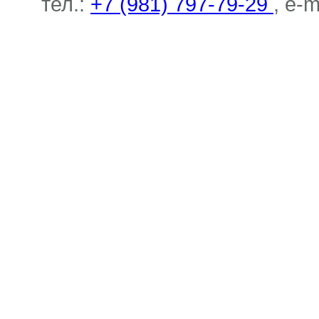
тел.:
+7 (981) 797-79-29
, e-m